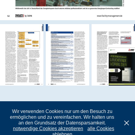
PDF Download
Wir verwenden Cookies nur um den Besuch zu
ermöglichen und zu vereinfachen. Wir halten uns
an den Grundsatz der Datensparsamkeit.
notwendige Cookies akzeptieren
alle Cookies
Datenschutzerklärung
ablehnen