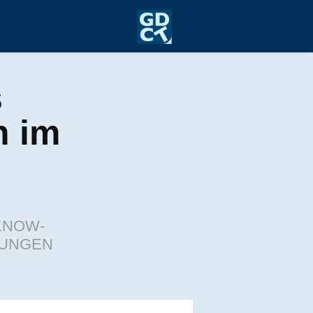
 
im  
KNOW-
HUNGEN